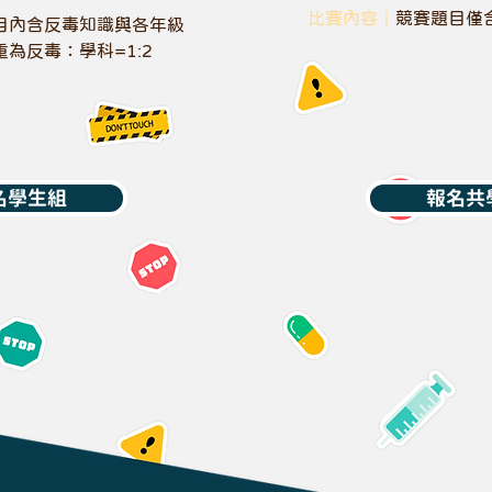
比賽內容｜
競賽題目僅
目內含反毒知識與各年級
為反毒：學科=1:2
名學生組
報名共