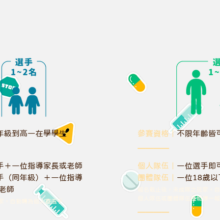
年級到高一在學學生
參賽資格｜
不限年齡皆
​＿＿＿＿
手＋一位指導家長或老師
個人隊伍｜
一位選手即
手（同年級）＋一位指導
團體隊伍｜
一位18歲
師
報名截止後，未成隊之玩家，自
​個人隊伍或團體隊伍僅能擇一
家，自動轉為個人賽選手
​＿＿＿＿