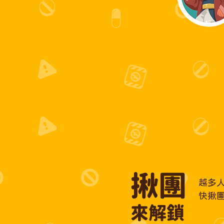
​揪團
越多
快揪團
​來解鎖