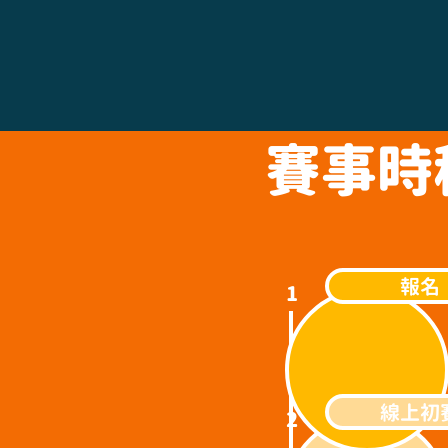
賽事時
報名
​1
線上初
2