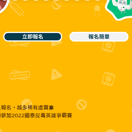
立即報名
報名簡章
人報名，越多稀有虛寶拿
參加2022國泰反毒英雄爭霸賽