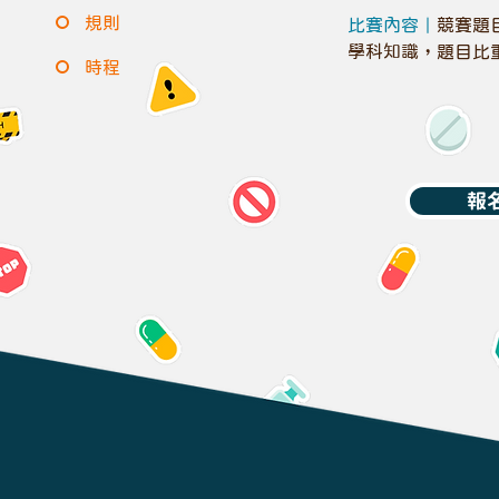
規則
比賽內容｜
競賽題
學科知識，題目比重
時程
報