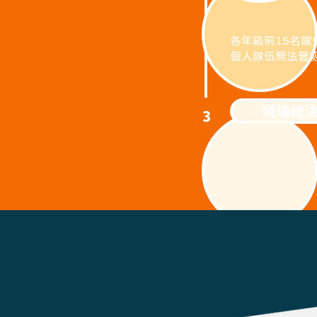
各年級前15名隊
個人隊伍無法晉
現場總
3