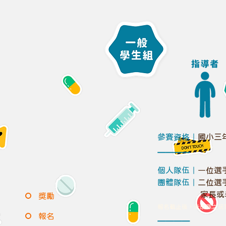
參賽資格｜
國小三
​＿＿＿＿
個人隊伍｜
一位選
團體隊伍｜
二位選
家長或老
獎勵
報名截止後，未成隊之玩
報名
​＿＿＿＿