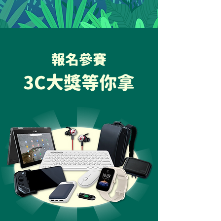
​報名參賽
3C大獎等你拿