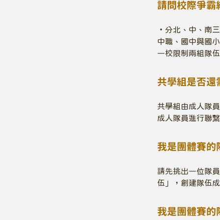
請問校際爭霸
・分北、中、南三
中職、國中與國小
一校限制兩組隊伍
共學組是否還
共學組由成人隊員
成人隊員進行聯繫
我是團體賽的
請先挑出一位隊員
伍」，創建隊伍成
我是團體賽的