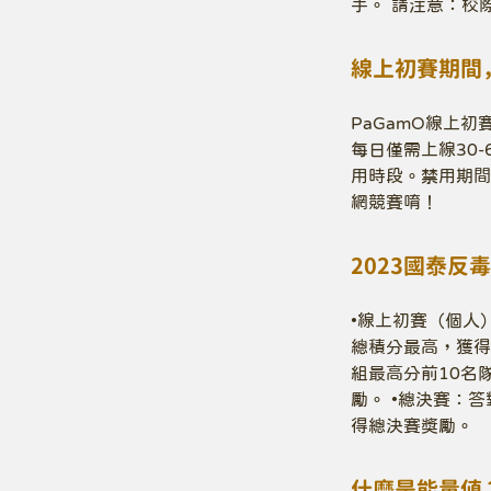
手。 請注意：校
線上初賽期間
PaGamO線上
每日僅需上線30
用時段。禁用期間
網競賽唷！
2023國泰
•線上初賽（個人
總積分最高，獲得
組最高分前10名
勵。 •總決賽：
得總決賽獎勵。
什麼是能量値