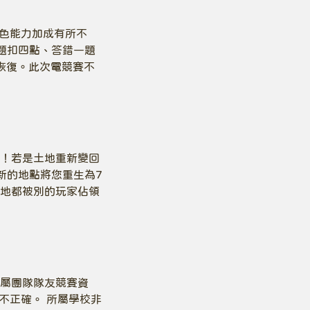
角色能力加成有所不
題扣四點、答錯一題
恢復。此次電競賽不
！若是土地重新變回
新的地點將您重生為7
地都被別的玩家佔領
屬團隊隊友競賽資
不正確。 所屬學校非