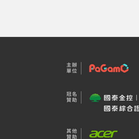
主辦
單位
​冠名​
贊助
​其他
贊助