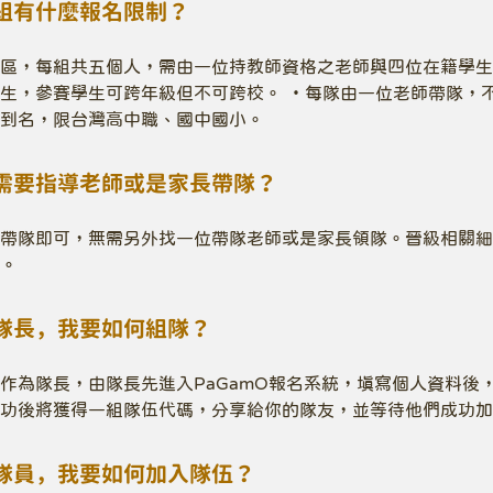
組有什麼報名限制？
區，每組共五個人，需由一位持教師資格之老師與四位在籍學生
生，參賽學生可跨年級但不可跨校。 ・每隊由一位老師帶隊，不
到名，限台灣高中職、國中國小。
需要指導老師或是家長帶隊？
帶隊即可，無需另外找一位帶隊老師或是家長領隊。晉級相關細
。
隊長，我要如何組隊？
作為隊長，由隊長先進入PaGamO報名系統，填寫個人資料後
功後將獲得一組隊伍代碼，分享給你的隊友，並等待他們成功加
隊員，我要如何加入隊伍？