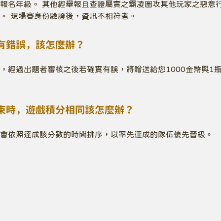
報名年級。 其他經舉報且查證屬實之霸凌圍攻其他玩家之惡意行
。 現場賽身份驗證後，資訊不相符者。
有錯誤，該怎麼辦？
，經過出題者審核之後若確實有誤，將贈送給您1000金幣與1
束時，遊戲積分相同該怎麼辦？
會依照達成該分數的時間排序，以率先達成的隊伍優先晉級。