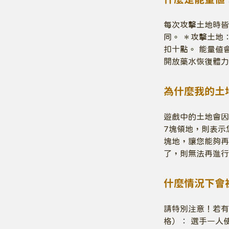
每次攻擊土地時皆
同。 ＊攻擊土地
扣十點。 能量値
開放藥水恢復體力
為什麼我的土
遊戲中的土地會因
7塊領地，則表示
塊地，讓您能夠再
了，則無法再進行
什麼情況下會
請特別注意！若有
格）： 選手一人