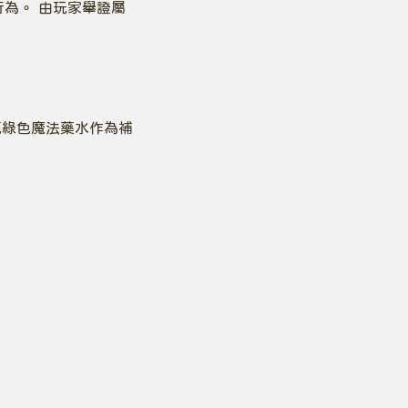
為。 由玩家舉證屬
瓶綠色魔法藥水作為補