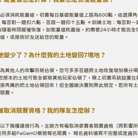
必須消耗能量値，初賽每日基礎能量值上限為600點，依選擇
：每答對一題扣六點、答錯一題扣十五點 ＊訓練土地：每答對一
會隨著時間緩慢恢復，如能量值耗盡後，約需要24小時才能完全
値，或接收好友送給您的能量。
地變少了？為什麼我的土地變回7塊地？
為其他人的攻擊而被佔領，您可多多答題將土地收復增加積分唷
您原本的土地可能全都被其他玩家佔領了，線上初賽系統設置在
接再厲的把土地佔領回來！但全國總決賽則無此規定，若所有土
競賽。
被取消競賽資格？我的隊友怎麼辦？
以下幾種違規行為，主辦方有權取消參賽者競賽資格（將影響所
使用多組PaGamO帳號報名競賽。 報名資料填寫不完整或是資訊