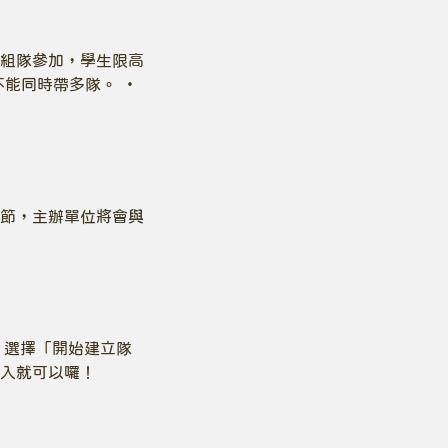
組隊參加，學生限高
能同時帶多隊。 ・
節，主辦單位將會與
，選擇「開始建立隊
入就可以囉！