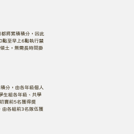
目都將累積積分，因此
0點至早上6點執行禁
領土，無需長時間掛
總積分，由各年級個人
學生組各年級、共學
初賽前5名獲得獎
，由各組前3名隊伍獲