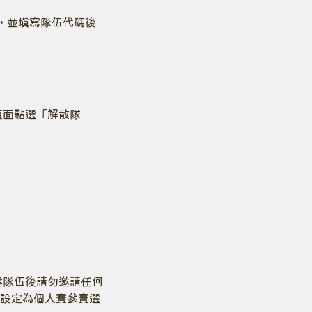
」，並填寫隊伍代碼後
頁面點選「解散隊
建隊伍後請勿邀請任何
設定為個人賽參賽選