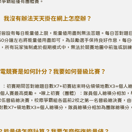
際爭霸組僅有團體賽。
，我沒有辦法天天掛在網上怎麼辦？
初賽皆設有每日能量值上限，能量值用盡則無法答題。每日答對題
-60分鐘左右將能量值用盡即可，為鼓勵選手保持良好作息，每日
，所有玩家強制處於假期模式中，無法於競賽地圖中前進或訓練
反毒電競賽是如何計分？我要如何晉級比賽？
）：初賽期間答對總題目數X7+初賽結束時佔領領地數X3=個人
個人賽最高獎勵。 •線上初賽（團體）：隊員個人總積分相加，
隊伍晉級總決賽，校際爭霸組各區前2校之第一名晉級總決賽，由
答對數X7+領地數X3=個人總積分，隊員總積分相加為團隊總積分
？能量値怎麼計算？我要怎麼恢復能量値？