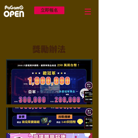
立即報名
​獎勵辦法