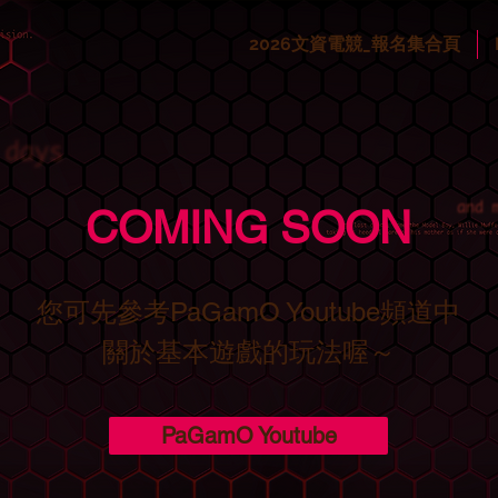
2026文資電競_報名集合頁
COMING SOON
您可先參考PaGamO Youtube頻道中
​關於基本遊戲的玩法喔～
PaGamO Youtube