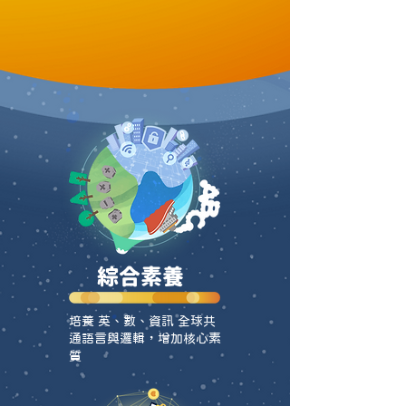
​綜合素養
培養 英、數、資訊 全球共
通語言與邏輯，增加核心素
質