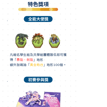
特色獎項
全能大使獎
凡報名學生組及共學組團體隊伍即可獲
得「
暴龍、劍龍
」地形
額外加碼抽「
黃金砲台
」地形100個。
初賽參與獎