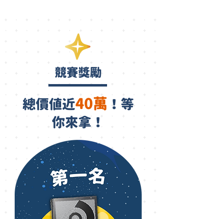
​競賽獎勵
40萬
總價値近
！等
你來拿！